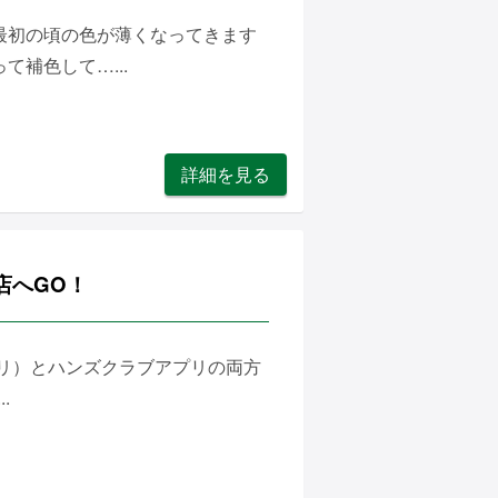
最初の頃の色が薄くなってきます
補色して…...
詳細を見る
台店へGO！
アプリ）とハンズクラブアプリの両方
.