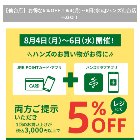
【仙台店】お得な5％OFF！8/4(月)～6日(水)はハンズ仙台店
へGO！