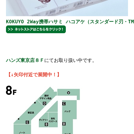
KOKUYO 2Way携帯ハサミ ハコアケ（スタンダード刃・TM）
ハンズ東京店８Ｆ
にてお取り扱い中です。
【↓矢印付近で展開中！】