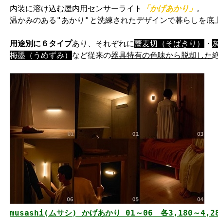
内装に溶け込む屋内用センサーライト
「かげあかり」
。
温かみのある"あかり"と洗練されたデザインで暮らしを底
用途別に６タイプ
あり、それぞれに
蕎麦切（そばきり）
・
梅墨（うめずみ）
など従来の
器具特有の色味から脱却した
musashi(ムサシ) かげあかり 01～06　各3,180～4,