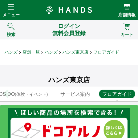
Hands ハンズ
メニュー
店舗情報
ログイン
無料会員登録
検索
カート
ハンズ
店舗一覧
ハンズ
ハンズ東京店
フロアガイド
ハンズ東京店
DS DO
サービス案内
フロアガイド
(体験・イベント)