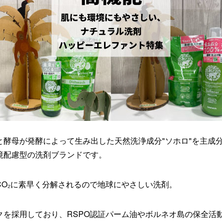
と酵母が発酵によって生み出した天然洗浄成分"ソホロ"
を主成
境配慮型の洗剤ブランドです。
O₂
に素早く分解されるので地球にやさしい洗剤。
クを採用しており、
RSPO認証パーム油やボルネオ島の保全活