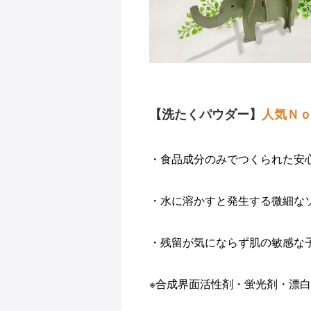
【洗たくパウダー】
人気Ｎｏ
・食品成分のみでつくられた安
・
水に溶かすと発生する微細な
・
残留が気にならず肌の敏感な
※合成界面活性剤・蛍光剤・漂