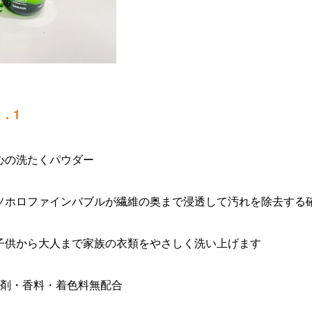
．1
心の洗たくパウダー
ソホロファインバブルが繊維の奥まで
浸透して汚れを除去する
子供から大人まで家族の衣類をやさし
く洗い上げます
白剤・香料・着色料無配合