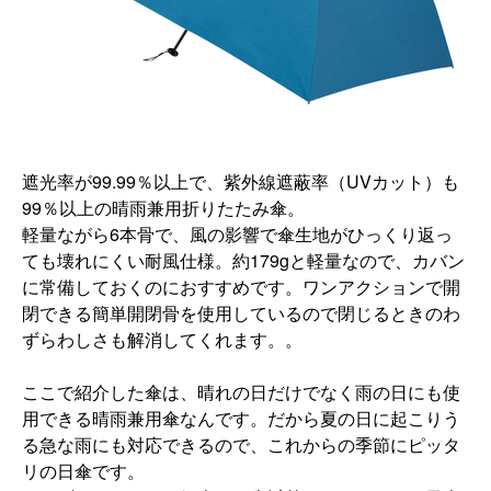
遮光率が99.99％以上で、紫外線遮蔽率（UVカット）
も
99％以上の晴雨兼用折りたたみ傘。
軽量ながら6本骨で、
風の影響で傘生地がひっくり返っ
ても壊れにくい耐風仕様。
約179gと軽量なので、
カバン
に常備しておくのにおすすめです。
ワンアクションで開
閉できる簡単開閉骨を使用しているので閉じる
ときのわ
ずらわしさも解消してくれます。。
ここで紹介した傘は、
晴れの日だけでなく雨の日にも使
用できる晴雨兼用傘なんです。
だから夏の日に起こりう
る急な雨にも対応できるので、
これからの季節にピッタ
リの日傘です。