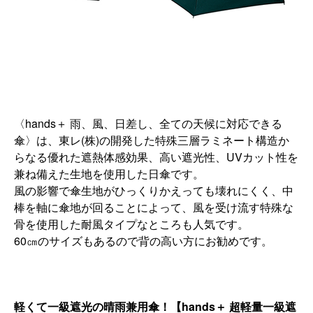
〈hands＋ 雨、風、日差し、全ての天候に対応できる
傘〉は、東レ(株)の開
発した特殊三層ラミネート構造か
らなる優れた遮熱体感効果、高い
遮光性、UVカット性を
兼ね備えた生地を使用した日傘です。
風の影響で傘生地がひっくりかえっても壊れにくく、
中
棒を軸に傘地が回ることによって、
風を受け流す特殊な
骨を使用した耐風タイプなところも人気です。
60㎝のサイズもあるので背の高い方にお勧めです。
軽くて一級遮光の晴雨兼用傘！【hands＋ 超軽量一級遮