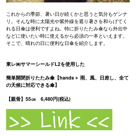
これからの季節、暑い日が続くかと思うと気分もゲンナ
リ。
そんな時に太陽光や紫外線を遮り暑さを和らげてく
れる日傘は便利
ですよね。
特に折りたたみ傘なら外出中
などに使いたい時に使えるから必須の
一本といえます。
そこで、晴れの日に便利な日傘を紹介します。
東レ㈱サマーシールドL2を使用した
簡単開閉折りたたみ傘【hands＋ 雨、風、日差し、全て
の天候に対応できる傘】
【親骨】55㎝ 6,480円(税込)