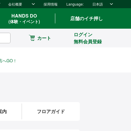
ド
会社概要
採用情報
Language:
日本語
HANDS DO
店舗のイチ押し
(体験・イベント)
ログイン
カート
無料会員登録
店へGO！
案内
フロアガイド