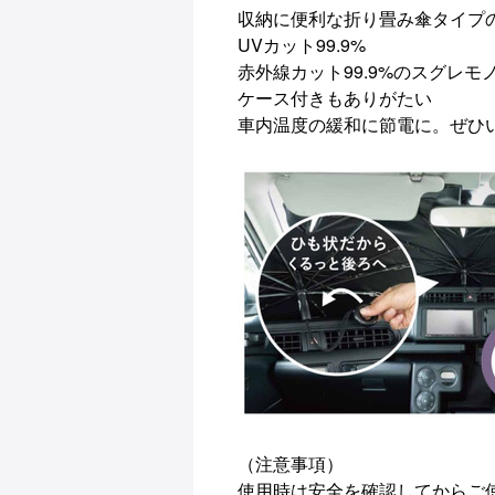
収納に便利な折り畳み傘タイプ
UVカット99.9%
赤外線カット99.9%のスグレモ
ケース付きもありがたい
車内温度の緩和に節電に。ぜひ
（注意事項）
使用時は安全を確認してからご