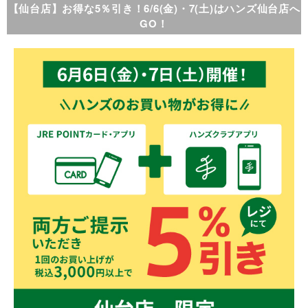
【仙台店】お得な5％引き！6/6(金)・7(土)はハンズ仙台店へ
GO！