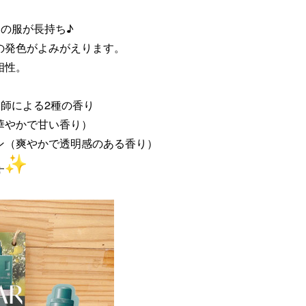
りの服が長持ち♪
の発色がよみがえります。
相性。
香師による2種の香り
華やかで甘い香り）
ン（爽やかで透明感のある香り）
す