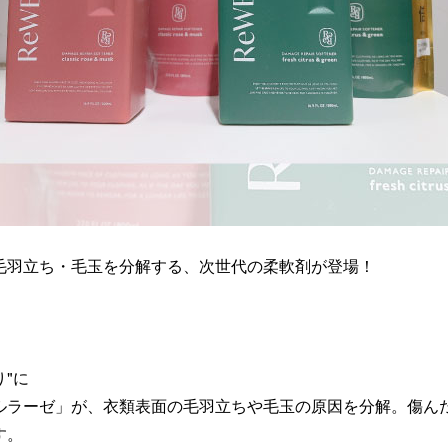
毛羽立ち・毛玉を分解する、
次世代の柔軟剤が登場！
り"に
ルラーゼ」が、
衣類表面の毛羽立ちや毛玉の原因を分解。
傷ん
す。