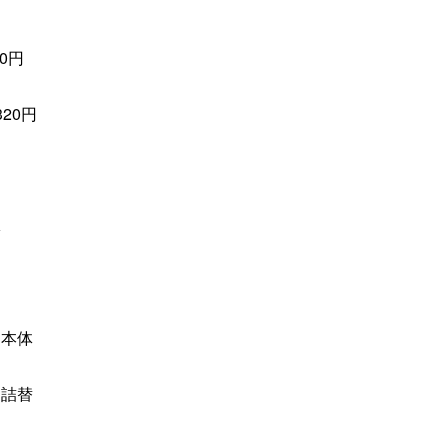
0円
20円
体
ン本体
ン詰替