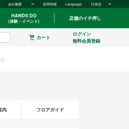
ド
会社概要
採用情報
Language:
日本語
HANDS DO
店舗のイチ押し
(体験・イベント)
ログイン
カート
無料会員登録
ム！
案内
フロアガイド