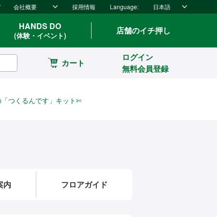
ド
会社概要
採用情報
Language:
日本語
HANDS DO
店舗のイチ押し
(体験・イベント)
ログイン
カート
無料会員登録
の「つくるんです」キット✄
案内
フロアガイド