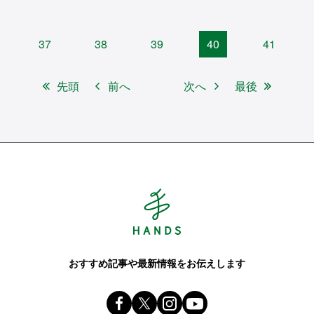
37
38
39
40
41
先頭
前へ
次へ
最後
Hands ハンズ
おすすめ記事や最新情報をお伝えします
Facebook ハンズ公式ファンページ
X(旧 twitter) @Hands_official_
instagram @tokyuhandsin
youtube