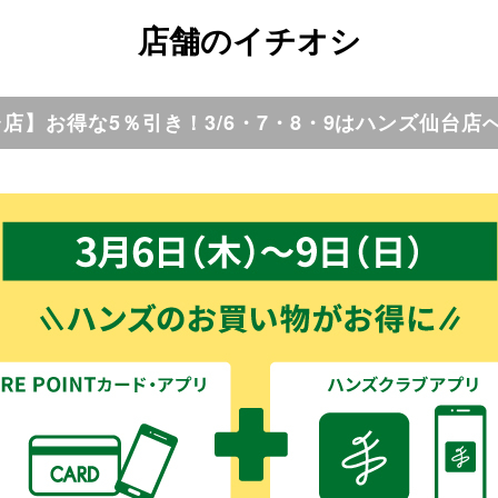
店舗のイチオシ
店】お得な5％引き！3/6・7・8・9はハンズ仙台店