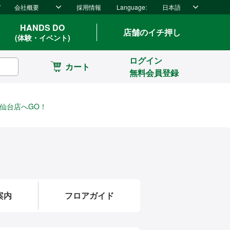
ド
会社概要
採用情報
Language:
日本語
HANDS DO
店舗のイチ押し
(体験・イベント)
ログイン
カート
無料会員登録
ズ仙台店へGO！
案内
フロアガイド