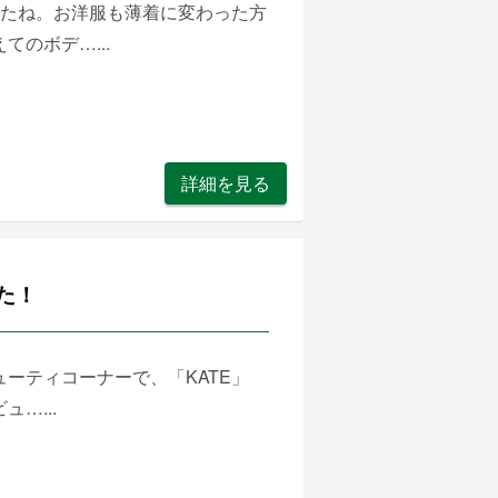
したね。お洋服も薄着に変わった方
のボデ…...
詳細を見る
した！
ーティコーナーで、「KATE」
…...