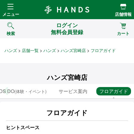
Hands ハンズ
メニュー
店舗情報
ログイン
無料会員登録
検索
カート
ハンズ
店舗一覧
ハンズ
ハンズ宮崎店
フロアガイド
ハンズ宮崎店
DS DO
サービス案内
フロアガイド
(体験・イベント)
フロアガイド
ヒントスペース