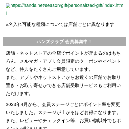
h​t​t​p​s​:​/​/​h​a​n​d​s​.​n​e​t​/​s​e​a​s​o​n​/​g​i​f​t​/​p​e​r​s​o​n​a​l​i​z​e​d​-​g​i​f​t​/​i​n​d​e​x​.​h​t​m​
l​
※名入れ可能な種類については店舗ごとに異なります
ハンズクラブ 会員募集中！
店舗・ネットストアの全店でポイントが貯まるのはもち
ろん、
メルマガ・アプリ会員限定のクーポンやイベント
など、
特典をたくさん
ご用意しています。
また、アプリやネットストアからお近くの店舗でお取り
置き・
お取り寄せができる店舗受取サービスもご利用い
ただけます。
2023年4月から、
会員ステージごとにポイント率を変更
いたしました。
ステージが上がるほどお得になります。
また、レビューやチェックイン等、
お買い物以外でもポ
イントが貯まります。