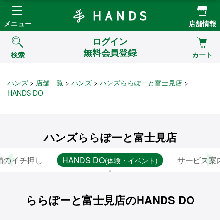
Hands ハンズ
メニュー
店舗情報
ログイン
無料会員登録
検索
カート
ハンズ
店舗一覧
ハンズ
ハンズららぽーと富士見店
HANDS DO
ハンズららぽーと富士見店
舗のイチ押し
HANDS DO
サービス案
(体験・イベント)
ららぽーと富士見店のHANDS DO