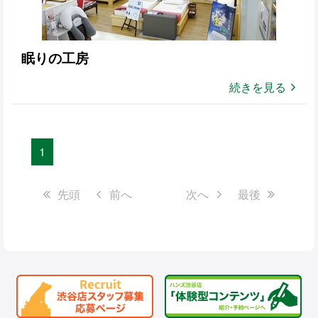
眠りの工房
続きを見る
1
先頭
前へ
次へ
最後