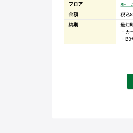
フロア
8F
金額
税込8
納期
最短
・カ
・B