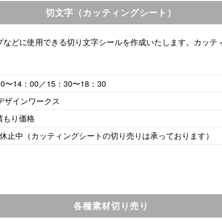
切文字（カッティングシート）
プなどに使用できる切り文字シールを作成いたします。カッテ
00〜14：00／15：30〜18：30
 デザインワークス
積もり価格
在休止中（カッティングシートの切り売りは承っております）
各種素材切り売り