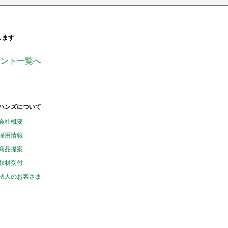
します
ンページ
ficial_
handsinc
ウント一覧へ
ハンズについて
会社概要
採用情報
商品提案
取材受付
法人のお客さま