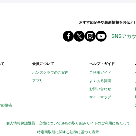
ands ハンズ
おすすめ記事や最新情報をお伝え
Facebook ハンズ公式ファ
X(旧 twitter) @Hands_of
instagram @tokyu
youtube
SNSアカ
って
会員について
ヘルプ・ガイド
ハンズクラブのご案内
ご利用ガイド
アプリ
よくある質問
お問い合わせ
し
サイトマップ
すめ投稿
個人情報保護
返品・交換について
SNSの取り組み
サイトのご利用にあたって
特定商取引に関する法律に基づく表示