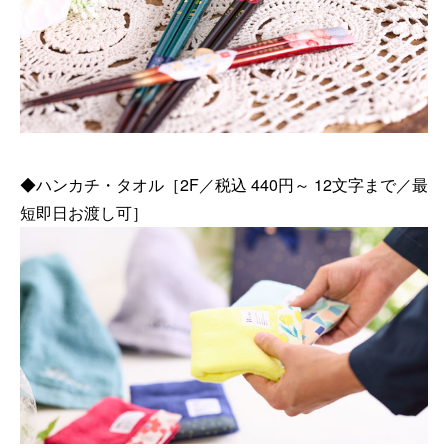
◆ハンカチ・タオル［2F／税込 440円～ 12文字まで／最
短即日お渡し可］