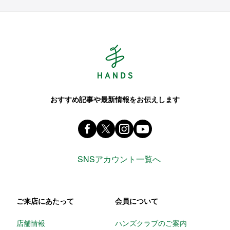
Hands ハンズ
おすすめ記事や最新情報をお伝えします
Facebook ハンズ公式ファンページ
X(旧 twitter) @Hands_official_
instagram @tokyuhandsin
youtube
SNSアカウント一覧へ
ご来店にあたって
会員について
店舗情報
ハンズクラブのご案内