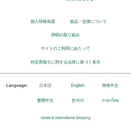
個人情報保護
返品・交換について
SNSの取り組み
サイトのご利用にあたって
特定商取引に関する法律に基づく表示
Language:
日本語
English
簡体中文
繁體中文
한국어
ภาษาไทย
Guide to International Shipping