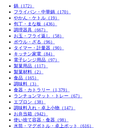
鍋
（172）
フライパン・中華鍋
（170）
やかん・ケトル
（19）
包丁・まな板
（436）
調理器具
（667）
お玉・フライ返し
（58）
ボウル・ざる
（96）
タイマー・計量器
（90）
キッチン家電
（84）
電子レンジ用品
（97）
製菓用品
（117）
製菓材料
（2）
食品
（165）
調味料
（3）
食器・カトラリー
（1,379）
ランチョンマット・トレー
（67）
エプロン
（38）
調味料入れ・卓上小物
（147）
お弁当箱
（942）
使い捨て容器・食器
（98）
水筒・マグボトル・卓上ポット
（616）