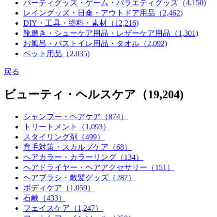
パーティグッズ・ゲーム・バラエティグッズ（4,150)
レイングッズ・日傘・アウトドア用品（2,462)
DIY・工具・塗料・素材（12,216)
靴磨き・シューケア用品・レザーケア用品（1,301)
お風呂・バストイレ用品・タオル（2,092)
ペット用品（2,035)
戻る
ビューティ・ヘルスケア（19,204)
シャンプー・ヘアケア
（874）
トリートメント
（1,093）
スタイリング剤
（499）
育毛対策・スカルプケア
（68）
ヘアカラー・カラーリング
（134）
ヘアドライヤー・ヘアアクセサリー
（151）
ヘアブラシ・散髪グッズ
（287）
ボディケア
（1,059）
石鹸
（433）
フェイスケア
（1,247）