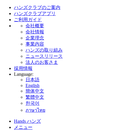
ハンズクラブのご案内
ハンズクラブアプリ
ご利用ガイド
会社概要
会社情報
企業理念
事業内容
ハンズの取り組み
ニュースリリース
法人のお客さま
採用情報
Language:
日本語
English
簡体中文
繁體中文
한국어
ภาษาไทย
Hands ハンズ
メニュー