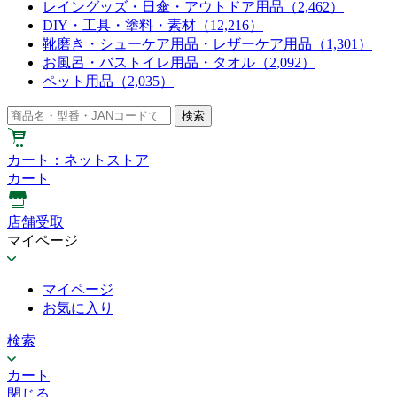
レイングッズ・日傘・アウトドア用品
（2,462）
DIY・工具・塗料・素材
（12,216）
靴磨き・シューケア用品・レザーケア用品
（1,301）
お風呂・バストイレ用品・タオル
（2,092）
ペット用品
（2,035）
検索
カート
：ネットストア
カート
店舗受取
マイページ
マイページ
お気に入り
検索
カート
閉じる