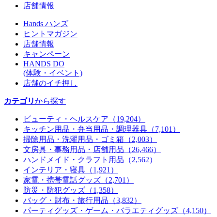
店舗情報
Hands ハンズ
ヒントマガジン
店舗情報
キャンペーン
HANDS DO
(体験・イベント)
店舗のイチ押し
カテゴリ
から探す
ビューティ・ヘルスケア
（19,204）
キッチン用品・弁当用品・調理器具
（7,101）
掃除用品・洗濯用品・ゴミ箱
（2,003）
文房具・事務用品・店舗用品
（26,466）
ハンドメイド・クラフト用品
（2,562）
インテリア・寝具
（1,921）
家電・携帯電話グッズ
（2,701）
防災・防犯グッズ
（1,358）
バッグ・財布・旅行用品
（3,832）
パーティグッズ・ゲーム・バラエティグッズ
（4,150）