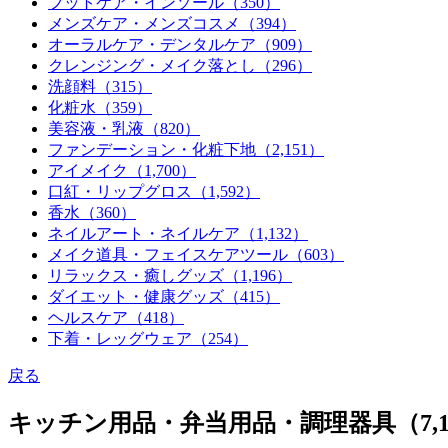
フットケア・インソール
（350）
メンズケア・メンズコスメ
（394）
オーラルケア・デンタルケア
（909）
クレンジング・メイク落とし
（296）
洗顔料
（315）
化粧水
（359）
美容液・乳液
（820）
ファンデーション・化粧下地
（2,151）
アイメイク
（1,700）
口紅・リップグロス
（1,592）
香水
（360）
ネイルアート・ネイルケア
（1,132）
メイク道具・フェイスケアツール
（603）
リラックス・癒しグッズ
（1,196）
ダイエット・健康グッズ
（415）
ヘルスケア
（418）
下着・レッグウェア
（254）
戻る
キッチン用品・弁当用品・調理器具（7,10