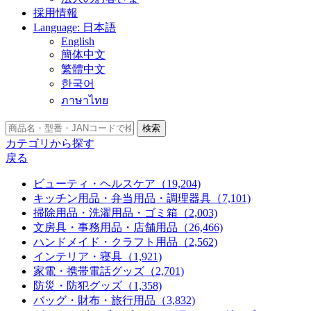
採用情報
Language:
日本語
English
簡体中文
繁體中文
한국어
ภาษาไทย
検索
カテゴリから探す
戻る
ビューティ・ヘルスケア（19,204)
キッチン用品・弁当用品・調理器具（7,101)
掃除用品・洗濯用品・ゴミ箱（2,003)
文房具・事務用品・店舗用品（26,466)
ハンドメイド・クラフト用品（2,562)
インテリア・寝具（1,921)
家電・携帯電話グッズ（2,701)
防災・防犯グッズ（1,358)
バッグ・財布・旅行用品（3,832)