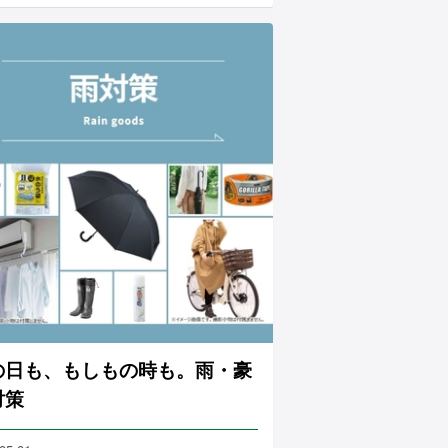
の日も、もしもの時も。雨・豪
対策