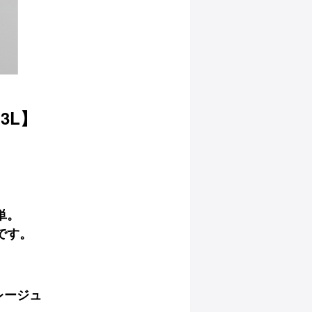
3L】
。
単。
です。
レージュ