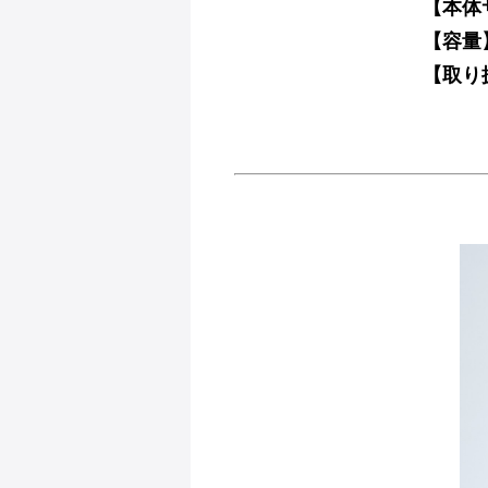
【本体サ
【容量】
【取り