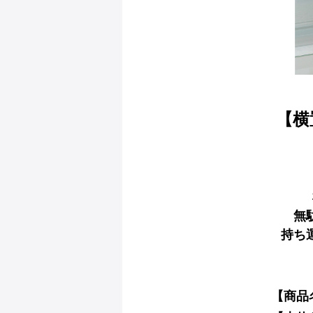
【横
無
持ち
【商品