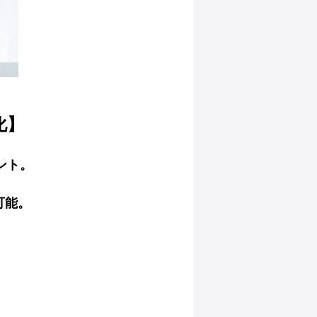
化】
ント。
可能。