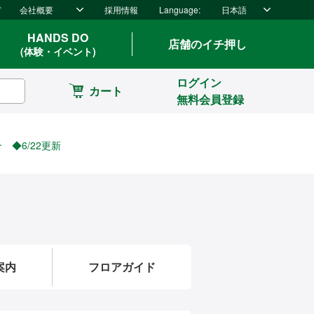
ド
会社概要
採用情報
Language:
日本語
HANDS DO
店舗のイチ押し
(体験・イベント)
ログイン
カート
無料会員登録
◆6/22更新
案内
フロアガイド