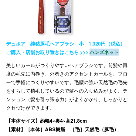
デュボア 純猪豚毛ヘアブラシ 小 1,320円（税込）
ご購入・店舗お取り置きはこちら >>>
ハンズネット
美しいカールがつくりやすいヘアブラシです。前髪や再
度の毛先に内巻き、外巻きのアクセントカールを、ブロ
ーで手軽につくりやすいです。毛腰の強い天然毛の毛先
をずらして植毛しているので髪への入り込みがよく、テ
ンション（髪を引っ張る力）がよくかかり、しっかりと
クセづけができます。
【本体サイズ】約幅4×奥4×高21.8cm
【素材】［本体］ABS樹脂 ［毛］天然毛（豚毛）