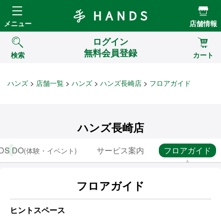
Hands ハンズ
メニュー
店舗情報
ログイン
無料会員登録
検索
カート
ハンズ
店舗一覧
ハンズ
ハンズ長崎店
フロアガイド
ハンズ長崎店
DS DO
サービス案内
フロアガイド
(体験・イベント)
フロアガイド
ヒントスペース