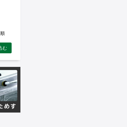
い順
込む