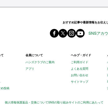
ands ハンズ
おすすめ記事や最新情報をお伝え
Facebook ハンズ公式ファ
X(旧 twitter) @Hands_of
instagram @tokyu
youtube
SNSアカ
って
会員について
ヘルプ・ガイド
ハンズクラブのご案内
ご利用ガイド
アプリ
よくある質問
お問い合わせ
し
サイトマップ
すめ投稿
個人情報保護
返品・交換について
SNSの取り組み
サイトのご利用にあたって