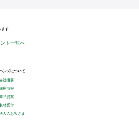
します
ンページ
ficial_
handsinc
ウント一覧へ
ハンズについて
会社概要
採用情報
商品提案
取材受付
法人のお客さま