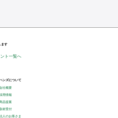
します
ンページ
ficial_
handsinc
ウント一覧へ
ハンズについて
会社概要
採用情報
商品提案
取材受付
法人のお客さま