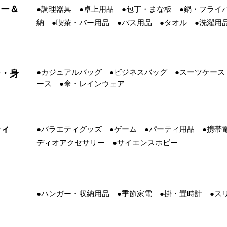
リー＆
●調理器具 ●卓上用品 ●包丁・まな板 ●鍋・フライ
納 ●喫茶・バー用品 ●バス用品 ●タオル ●洗濯用
ー・身
●カジュアルバッグ ●ビジネスバッグ ●スーツケース
ース ●傘・レインウェア
ティ
●バラエティグッズ ●ゲーム ●パーティ用品 ●携帯
ディオアクセサリー ●サイエンスホビー
●ハンガー・収納用品 ●季節家電 ●掛・置時計 ●ス