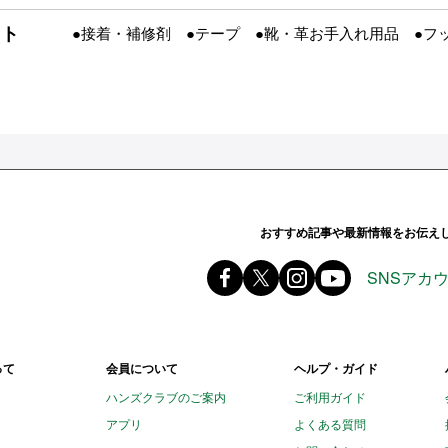
フト
●接着・補修剤 ●テープ ●靴・革お手入れ用品 ●フ
ands ハンズ
おすすめ記事や最新情報をお伝え
Facebook ハンズ公式ファ
X(旧 twitter) @Hands_of
instagram @tokyu
youtube
SNSアカ
って
会員について
ヘルプ・ガイド
ハンズクラブのご案内
ご利用ガイド
アプリ
よくある質問