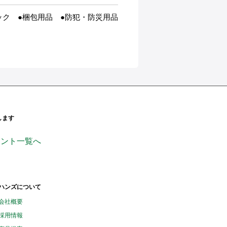
ック ●梱包用品 ●防犯・防災用品
します
ンページ
ficial_
handsinc
ウント一覧へ
ハンズについて
会社概要
採用情報