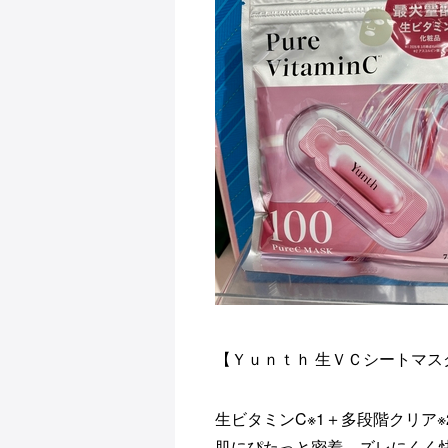
【Ｙｕｎｔｈ 生ＶＣシートマ
生ビタミンC※1＋多段階クリア※
肌にぴたっと密着、ズレにくく