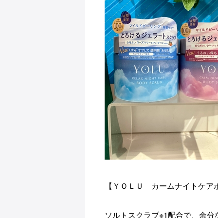
【ＹＯＬＵ カームナイトケア
ソルトスクラブ※1配合で​、余分