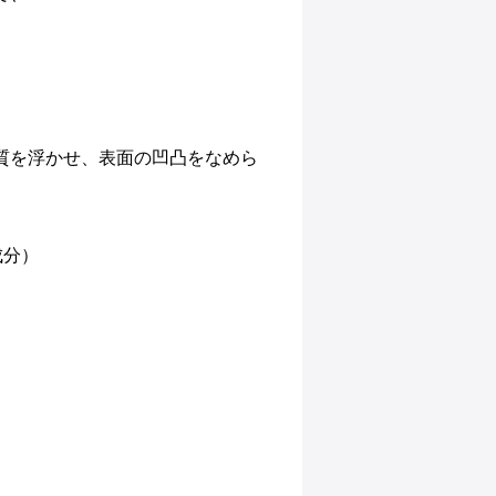
質を浮かせ、表面の凹凸を​なめら
成分）